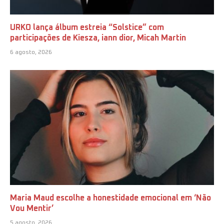
URKO lança álbum estreia “Solstice” com
participações de Kiesza, iann dior, Micah Martin
6 agosto, 2026
Maria Maud escolhe a honestidade emocional em ‘Não
Vou Mentir’
5 agosto, 2026