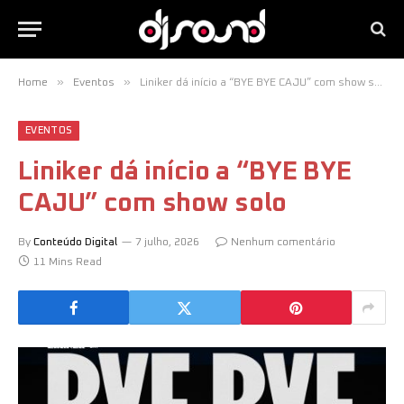
»
»
Home
Eventos
Liniker dá início a “BYE BYE CAJU” com show solo
EVENTOS
Liniker dá início a “BYE BYE
CAJU” com show solo
By
Conteúdo Digital
7 julho, 2026
Nenhum comentário
11 Mins Read