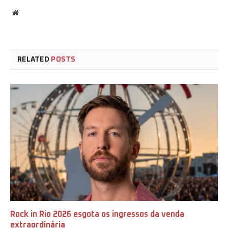
Website
RELATED
POSTS
Rock in Rio 2026 esgota os ingressos da venda
extraordinária