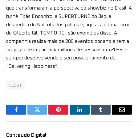
que transformaram a perspectiva do showbiz no Brasil. A
turnê Titãs Encontro, a SUPERTURNÊ do Jão, a
despedida do Natiruts dos palcos e, agora, a última turnê
de Gilberto Gil, TEMPO REI, são exemplos disso. A
companhia realiza mais de 200 eventos por ano e tem a
projeção de impactar 4 milhões de pessoas em 2025 —
sempre desenvolvendo o seu posicionamento de
“Delivering Happiness”.
CES21
Facebook
Twitter
Pinterest
LinkedIn
Tumblr
Email
Conteúdo Digital