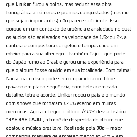
que
Liniker
furou a bolha, mas reduzir essa obra
fonográfica a números e prêmios conquistados (mesmo
que sejam importantes) não parece suficiente. Isso
porque em um contexto de urgência e ansiedade no qual
os áudios são acelerados na velocidade de 1,5x ou 2x, a
cantora e compositora congelou o tempo, criou um
roteiro para a sua alter ego – também Caju – que parte
do Japão rumo ao Brasil e gerou uma experiência para
que o álbum fosse ouvido em sua totalidade. Com calma!
Não à toa, o disco pode ser comparado a um filme
gravado em plano-sequência, com beleza em cada
detalhe, letra e acorde. Liniker rodou o país e o mundo
com shows que tornaram
CAJU
eterno em muitas
memórias. Agora, chegou o último
frame
dessa história:
“
BYE BYE CAJU
”, a turnê de despedida do álbum que
abalou a música brasileira. Realizada pela
30e
– maior
companhia brasileira de entretenimento ao vivo – em