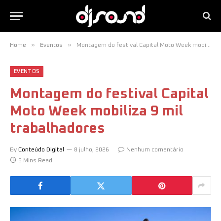
»
»
Home
Eventos
Montagem do festival Capital Moto Week mobiliza 9 mil trabalhadores
EVENTOS
Montagem do festival Capital
Moto Week mobiliza 9 mil
trabalhadores
By
Conteúdo Digital
8 julho, 2026
Nenhum comentário
5 Mins Read