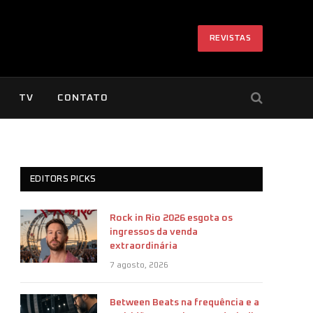
REVISTAS
TV
CONTATO
EDITORS PICKS
Rock in Rio 2026 esgota os
ingressos da venda
extraordinária
7 agosto, 2026
Between Beats na frequência e a