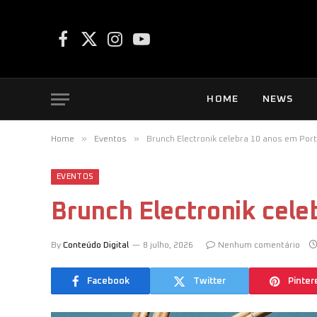
Facebook
X
Instagram
YouTube
(Twitter)
HOME
NEWS
»
»
Home
Eventos
Brunch Electronik celebra 10 anos em Por
EVENTOS
Brunch Electronik cele
By
Conteúdo Digital
8 julho, 2026
Nenhum comentário
Facebook
Twitter
Pinter