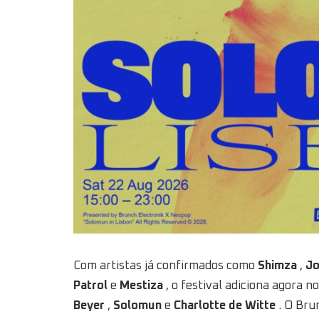
Com artistas já confirmados como
Shimza
,
Jo
Patrol
e
Mestiza
, o festival adiciona agora
Beyer
,
Solomun
e
Charlotte de Witte
. O Brun