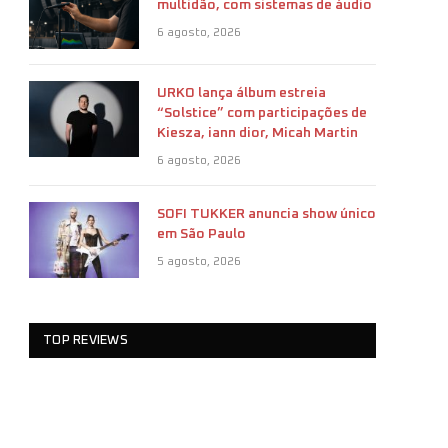
multidão, com sistemas de áudio
6 agosto, 2026
URKO lança álbum estreia
“Solstice” com participações de
Kiesza, iann dior, Micah Martin
6 agosto, 2026
SOFI TUKKER anuncia show único
em São Paulo
5 agosto, 2026
TOP REVIEWS