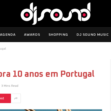
AGENDA
AWARDS
SHOPPING
DJ SOUND MUSIC
tugal
bra 10 anos em Portugal
3 Mins Read
est