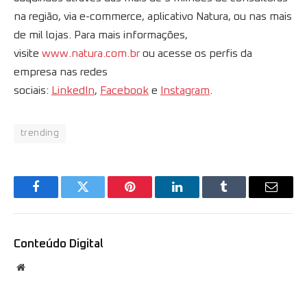
na região, via e-commerce, aplicativo Natura, ou nas mais
de mil lojas. Para mais informações,
visite
www.natura.com.br
ou acesse os perfis da
empresa nas redes
sociais:
LinkedIn
,
Facebook
e
Instagram
.
trending
Facebook
Twitter
Pinterest
LinkedIn
Tumblr
Email
Conteúdo Digital
Website