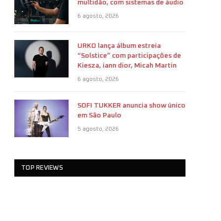
multidão, com sistemas de áudio
6 agosto, 2026
URKO lança álbum estreia
“Solstice” com participações de
Kiesza, iann dior, Micah Martin
6 agosto, 2026
SOFI TUKKER anuncia show único
em São Paulo
5 agosto, 2026
TOP REVIEWS