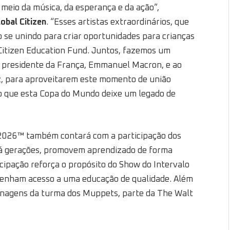
eio da música, da esperança e da ação”,
obal Citizen
. “Esses artistas extraordinários, que
 se unindo para criar oportunidades para crianças
 Citizen Education Fund. Juntos, fazemos um
o presidente da França, Emmanuel Macron, e ao
z, para aproveitarem este momento de união
do que esta Copa do Mundo deixe um legado de
2026™ também contará com a participação dos
á gerações, promovem aprendizado de forma
icipação reforça o propósito do Show do Intervalo
 tenham acesso a uma educação de qualidade. Além
sonagens da turma dos Muppets, parte da The Walt