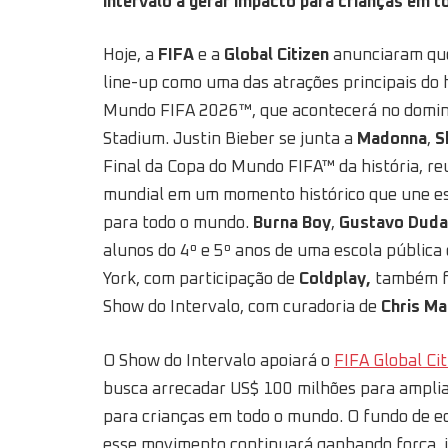
intervalo a gerar impacto para crianças em 
Hoje, a
FIFA
e a
Global Citizen
anunciaram que
line-up como uma das atrações principais do h
Mundo FIFA 2026™, que acontecerá no doming
Stadium. Justin Bieber se junta a
Madonna
,
S
Final da Copa do Mundo FIFA™ da história, re
mundial em um momento histórico que une esp
para todo o mundo.
Burna Boy
,
Gustavo
Duda
alunos do 4º e 5º anos de uma escola pública
York, com participação de
Coldplay,
também f
Show do Intervalo, com curadoria de
Chris Ma
O Show do Intervalo apoiará o
FIFA Global Ci
busca arrecadar US$ 100 milhões para ampliar
para crianças em todo o mundo. O fundo de e
esse movimento continuará ganhando força, 