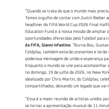
“Quando se trata do que o mundo mais precis
Temos orgulho de contar com Justin Bieber a
headliner do FIFA World Cup 2026 Final Halft
Education Fund e à nossa missão de ampliar o
oportunidades oferecidas pelo futebol para 
da FIFA, Gianni Infantino
. “Burna Boy, Gustav
Coldplay, também estarão presentes e terão
poderosa mensagem de união e esperança par
Enquanto o mundo se une para acompanhar a m
no domingo, 19 de julho de 2026, no New Yor
idealizado por Chris Martin, do Coldplay, cele
compartilhados, deixando um legado que vai m
“Essa é a maior reunião de artistas unidos po
se tornar a apresentação musical de 11 minuto