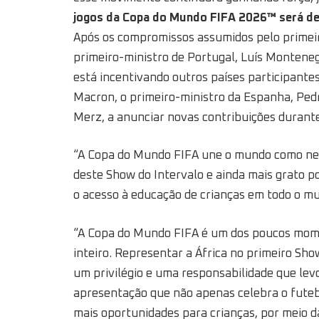
jogos da Copa do Mundo FIFA 2026™ será des
Após os compromissos assumidos pelo primeir
primeiro-ministro de Portugal, Luís Monteneg
está incentivando outros países participante
Macron, o primeiro-ministro da Espanha, Pedr
Merz, a anunciar novas contribuições durante
“A Copa do Mundo FIFA une o mundo como nen
deste Show do Intervalo e ainda mais grato po
o acesso à educação de crianças em todo o m
“A Copa do Mundo FIFA é um dos poucos mom
inteiro. Representar a África no primeiro Sh
um privilégio e uma responsabilidade que lev
apresentação que não apenas celebra o futebo
mais oportunidades para crianças, por meio 