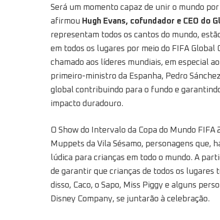
Será um momento capaz de unir o mundo por m
afirmou
Hugh Evans, cofundador e CEO do Gl
representam todos os cantos do mundo, estão
em todos os lugares por meio do FIFA Global
chamado aos líderes mundiais, em especial a
primeiro-ministro da Espanha, Pedro Sánche
global contribuindo para o fundo e garantin
impacto duradouro.
O Show do Intervalo da Copa do Mundo FIFA 
Muppets da Vila Sésamo, personagens que, h
lúdica para crianças em todo o mundo. A part
de garantir que crianças de todos os lugares
disso, Caco, o Sapo, Miss Piggy e alguns per
Disney Company, se juntarão à celebração.