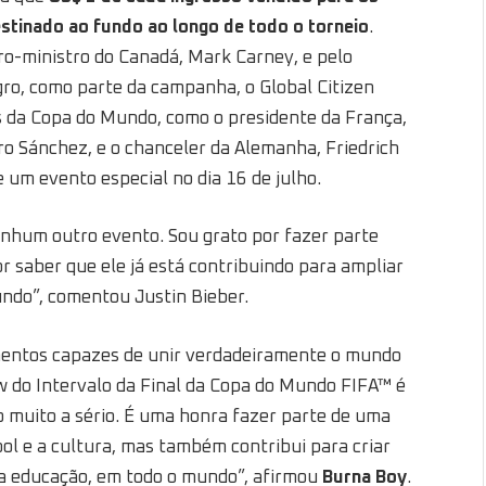
tinado ao fundo ao longo de todo o torneio
.
o-ministro do Canadá, Mark Carney, e pelo
ro, como parte da campanha, o Global Citizen
s da Copa do Mundo, como o presidente da França,
o Sánchez, e o chanceler da Alemanha, Friedrich
 um evento especial no dia 16 de julho.
hum outro evento. Sou grato por fazer parte
r saber que ele já está contribuindo para ampliar
undo”, comentou Justin Bieber.
entos capazes de unir verdadeiramente o mundo
ow do Intervalo da Final da Copa do Mundo FIFA™ é
o muito a sério. É uma honra fazer parte de uma
l e a cultura, mas também contribui para criar
da educação, em todo o mundo”, afirmou
Burna Boy
.