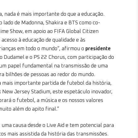
a, nada é mais importante do que a educação.
o lado de Madonna, Shakira e BTS como co-
ime Show, em apoio ao FIFA Global Citizen
 acesso à educação de qualidade e às
crianças em todo o mundo”, afirmou o
presidente
o Dudamel e o PS 22 Chorus, com participação do
 um papel fundamental na transmissão de uma
a bilhões de pessoas ao redor do mundo.
ais importante partida de futebol da história,
k New Jersey Stadium, este espetáculo inovador,
brará o futebol, a música e os nossos valores
uito além do apito final.”
r uma causa desde o Live Aid e tem potencial para
s mais assistida da história das transmissões.