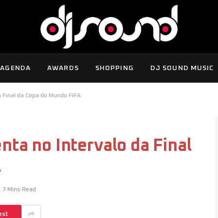
AGENDA
AWARDS
SHOPPING
DJ SOUND MUSIC
a Final da Copa do Mundo FIFA
nta no Intervalo da Final
A
7 Mins Read
est