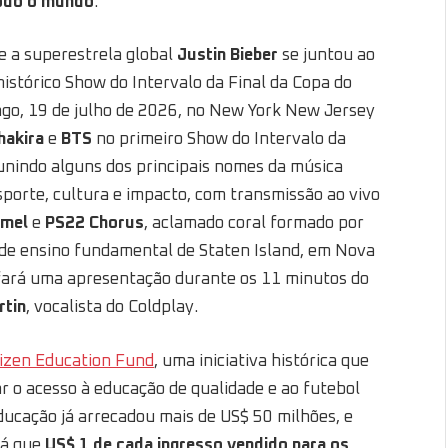
todo o mundo
.
 a superestrela global
Justin Bieber
se juntou ao
istórico Show do Intervalo da Final da Copa do
o, 19 de julho de 2026, no New York New Jersey
hakira
e
BTS
no primeiro Show do Intervalo da
unindo alguns dos principais nomes da música
orte, cultura e impacto, com transmissão ao vivo
mel
e
PS22 Chorus
, aclamado coral formado por
 de ensino fundamental de Staten Island, em Nova
ará uma apresentação durante os 11 minutos do
rtin
, vocalista do Coldplay.
tizen Education Fund
, uma iniciativa histórica que
 o acesso à educação de qualidade e ao futebol
ducação já arrecadou mais de US$ 50 milhões, e
já que
US$ 1 de cada ingresso vendido para os