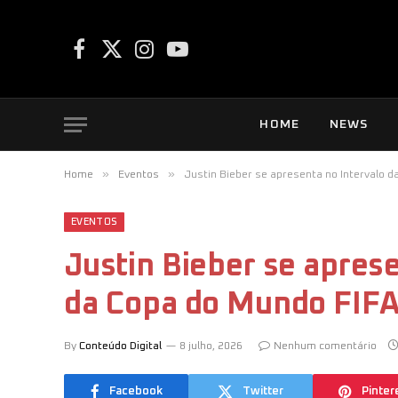
Facebook
X
Instagram
YouTube
(Twitter)
HOME
NEWS
»
»
Home
Eventos
Justin Bieber se apresenta no Intervalo d
EVENTOS
Justin Bieber se aprese
da Copa do Mundo FIF
By
Conteúdo Digital
8 julho, 2026
Nenhum comentário
Facebook
Twitter
Pinter