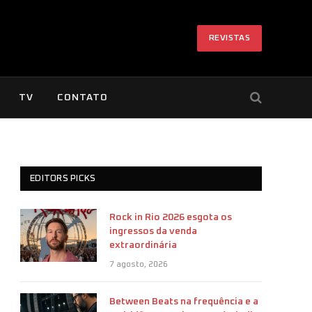
REVISTAS
TV
CONTATO
EDITORS PICKS
Rock in Rio 2026 esgota os
ingressos da venda
extraordinária
7 agosto, 2026
Between Beats na frequência e a